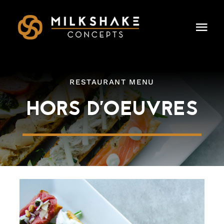
Skip
to
Togg
content
Navi
HOME
RESTAURANT MENU
OUR CONCEPTS
HORS D'OEUVRES
LEADERSHIP
DINING & EVENTS
CAREERS
PRESS