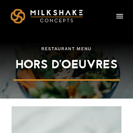
Skip
to
Togg
content
Navi
HOME
RESTAURANT MENU
OUR CONCEPTS
HORS D'OEUVRES
LEADERSHIP
DINING & EVENTS
CAREERS
PRESS